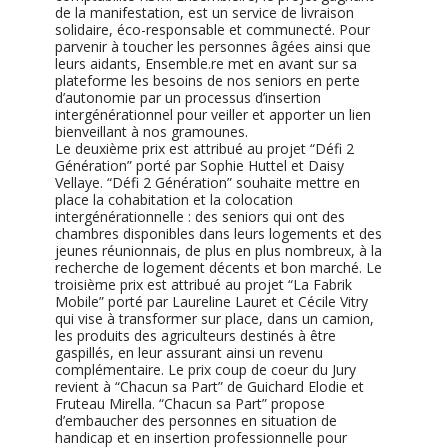
de la manifestation, est un service de livraison
solidaire, éco-responsable et communecté. Pour
parvenir à toucher les personnes âgées ainsi que
leurs aidants, Ensemble.re met en avant sur sa
plateforme les besoins de nos seniors en perte
d’autonomie par un processus d’insertion
intergénérationnel pour veiller et apporter un lien
bienveillant à nos gramounes.
Le deuxième prix est attribué au projet “Défi 2
Génération” porté par Sophie Huttel et Daisy
Vellaye. “Défi 2 Génération” souhaite mettre en
place la cohabitation et la colocation
intergénérationnelle : des seniors qui ont des
chambres disponibles dans leurs logements et des
jeunes réunionnais, de plus en plus nombreux, à la
recherche de logement décents et bon marché. Le
troisième prix est attribué au projet “La Fabrik
Mobile” porté par Laureline Lauret et Cécile Vitry
qui vise à transformer sur place, dans un camion,
les produits des agriculteurs destinés à être
gaspillés, en leur assurant ainsi un revenu
complémentaire. Le prix coup de coeur du Jury
revient à “Chacun sa Part” de Guichard Elodie et
Fruteau Mirella. “Chacun sa Part” propose
d’embaucher des personnes en situation de
handicap et en insertion professionnelle pour