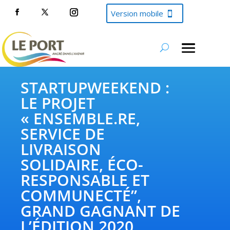
Version mobile
STARTUPWEEKEND :
LE PROJET
« ENSEMBLE.RE,
SERVICE DE
LIVRAISON
SOLIDAIRE, ÉCO-
RESPONSABLE ET
COMMUNECTÉ”,
GRAND GAGNANT DE
L’ÉDITION 2020