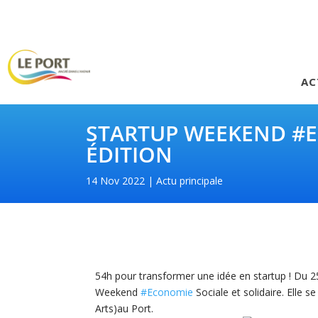
AC
STARTUP WEEKEND #EC
ÉDITION
14 Nov 2022
Actu principale
54h pour transformer une idée en startup ! Du 2
Weekend
#Economie
Sociale et solidaire. Elle s
Arts)au Port.