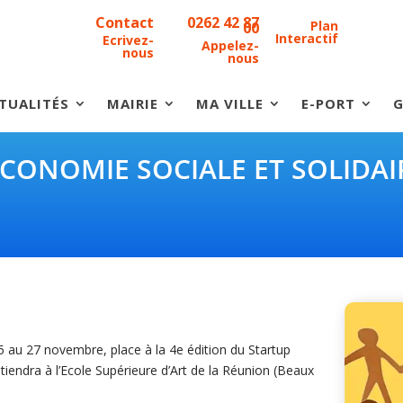
Contact
0262 42 87
Plan
00
Interactif
Ecrivez-
Appelez-
nous
nous
TUALITÉS
MAIRIE
MA VILLE
E-PORT
G
ONOMIE SOCIALE ET SOLIDAIR
5 au 27 novembre, place à la 4e édition du Startup
e tiendra à l’Ecole Supérieure d’Art de la Réunion (Beaux