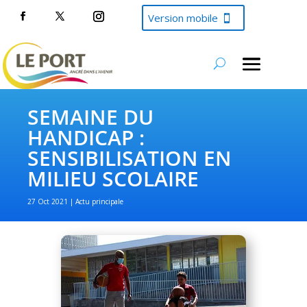
Version mobile
SEMAINE DU
HANDICAP :
SENSIBILISATION EN
MILIEU SCOLAIRE
27 Oct 2021
Actu principale