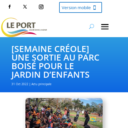
Version mobile
[SEMAINE CRÉOLE]
UNE SORTIE AU PARC
BOISÉ POUR LE
JARDIN D’ENFANTS
31 Oct 2022
Actu principale