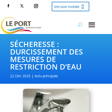
Version mobile
SÉCHERESSE :
DURCISSEMENT DES
MESURES DE
RESTRICTION D’EAU
22 Déc 2025
Actu principale