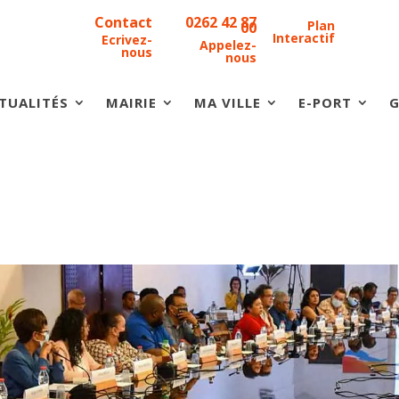
Contact
0262 42 87
Plan
00
Interactif
Ecrivez-
Appelez-
nous
nous
TUALITÉS
MAIRIE
MA VILLE
E-PORT
G