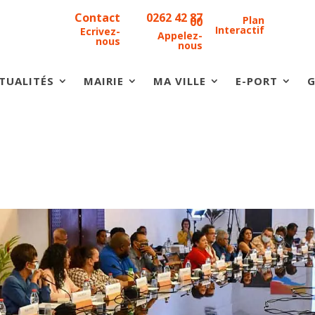
Contact
0262 42 87
Plan
00
Interactif
Ecrivez-
Appelez-
nous
nous
TUALITÉS
MAIRIE
MA VILLE
E-PORT
G