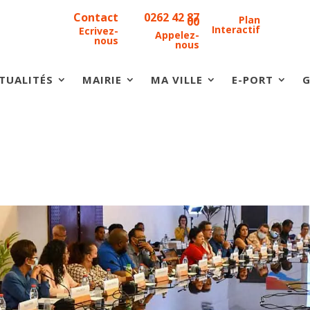
Contact
0262 42 87
Plan
00
Interactif
Ecrivez-
Appelez-
nous
nous
TUALITÉS
MAIRIE
MA VILLE
E-PORT
G