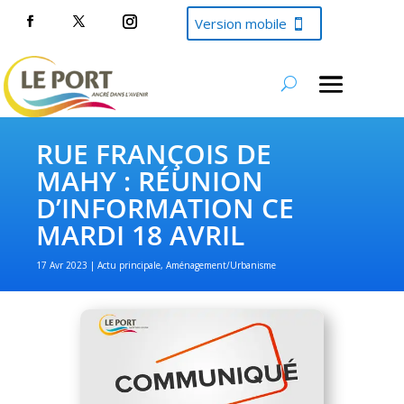
Version mobile
RUE FRANÇOIS DE
MAHY : RÉUNION
D’INFORMATION CE
MARDI 18 AVRIL
17 Avr 2023
Actu principale
,
Aménagement/Urbanisme