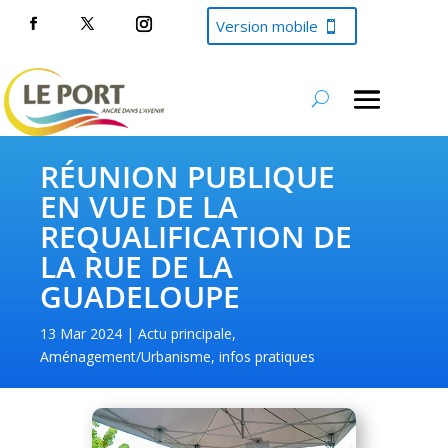
Version mobile
RÉUNION PUBLIQUE
EN VUE DE LA
REQUALIFICATION DE
LA RUE DE LA
GUADELOUPE
13 Mar 2024
Actu principale
,
Aménagement/Urbanisme
,
infos pratiques