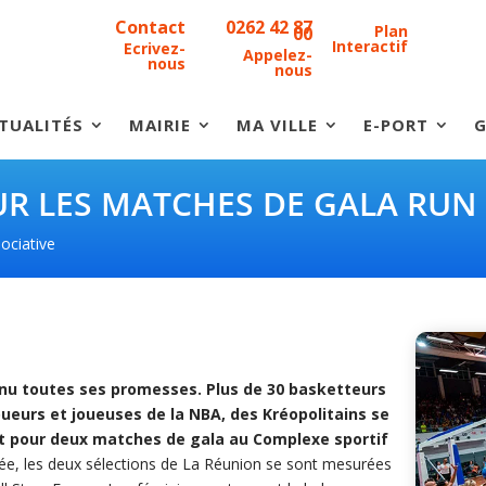
Contact
0262 42 87
Plan
00
Interactif
Ecrivez-
Appelez-
nous
nous
TUALITÉS
MAIRIE
MA VILLE
E-PORT
G
R LES MATCHES DE GALA RUN 
ociative
tenu toutes ses promesses. Plus de 30 basketteurs
oueurs et joueuses de la NBA, des Kréopolitains se
et pour deux matches de gala au Complexe sportif
e, les deux sélections de La Réunion se sont mesurées