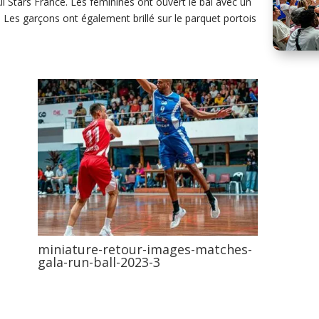
l Stars France. Les féminines ont ouvert le bal avec un
. Les garçons ont également brillé sur le parquet portois
miniature-retour-images-matches-
gala-run-ball-2023-3