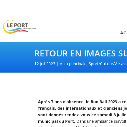
AC
RETOUR EN IMAGES SU
12 Juil 2023
Actu principale
,
Sport/Culture/Vie ass
Après 7 ans d’absence, le Run Ball 2023 a 
français, des internationaux et d’anciens j
sont donnés rendez-vous ce samedi 8 juill
municipal du Port.
Dans une ambiance survolté