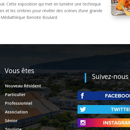
val. Cette exposition qui met en lumière une technique
tes et les ombres pour révéler des scènes d’une grande
la Médiathèque Benoite Boulard.
Vous êtes
Suivez-nous
Nouveau Résident
Particulier
Professionnel
Association
Sénior
Touriste