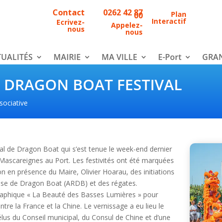
Contact
0262 42 87
Plan
00
Interactif
Ecrivez-
Appelez-
nous
nous
UALITÉS
MAIRIE
MA VILLE
E-Port
GRAN
U DRAGON BOAT FESTIVAL
sociative
al de Dragon Boat qui s’est tenue le week-end dernier
Mascareignes au Port. Les festivités ont été marquées
on en présence du Maire, Olivier Hoarau, des initiations
aise de Dragon Boat (ARDB) et des régates.
ographique « La Beauté des Basses Lumières » pour
tre la France et la Chine. Le vernissage a eu lieu le
lus du Conseil municipal, du Consul de Chine et d’une