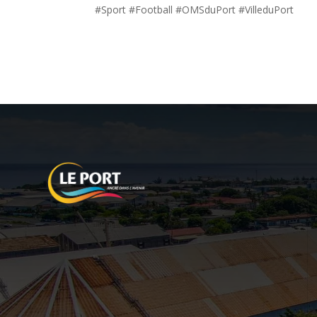
#Sport #Football #OMSduPort #VilleduPort