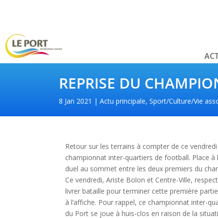
ACT
REPRISE DU CHAMPIO
8 Jan 2021
Actu principale
,
Sport/Culture/Vie ass
Retour sur les terrains à compter de ce vendredi
championnat inter-quartiers de football. Place à
duel au sommet entre les deux premiers du cha
Ce vendredi, Ariste Bolon et Centre-Ville, resp
livrer bataille pour terminer cette première par
à l’affiche. Pour rappel, ce championnat inter-qua
du Port se joue à huis-clos en raison de la situat