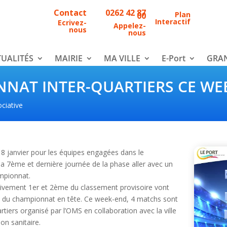
Contact
0262 42 87
Plan
00
Interactif
Ecrivez-
Appelez-
nous
nous
UALITÉS
MAIRIE
MA VILLE
E-Port
GRAN
NNAT INTER-QUARTIERS CE WE
ociative
 8 janvier pour les équipes engagées dans le
 la 7ème et dernière journée de la phase aller avec un
mpionnat.
ectivement 1er et 2ème du classement provisoire vont
tie du championnat en tête. Ce week-end, 4 matchs sont
rtiers organisé par l’OMS en collaboration avec la ville
ion sanitaire.