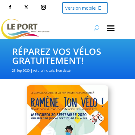
Version mobile
RÉPAREZ VOS VÉLOS
GRATUITEMENT!
28 Sep 2020
Actu principale
,
Non classé