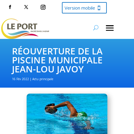
Version mobile
RÉOUVERTURE DE LA
PISCINE MUNICIPALE
JEAN-LOU JAVOY
16 Fév 2022
Actu principale