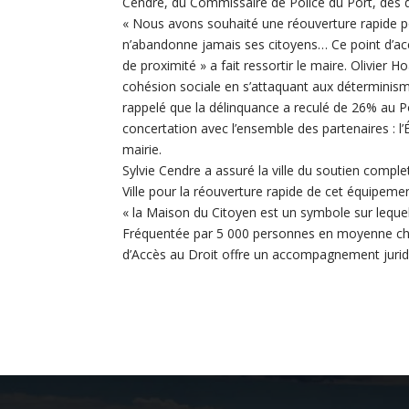
Cendre, du Commissaire de Police du Port, des di
« Nous avons souhaité une réouverture rapide pou
n’abandonne jamais ses citoyens… Ce point d’accè
de proximité » a fait ressortir le maire. Olivier H
cohésion sociale en s’attaquant aux déterminismes
rappelé que la délinquance a reculé de 26% au Po
concertation avec l’ensemble des partenaires : l’É
mairie.
Sylvie Cendre a assuré la ville du soutien complet 
Ville pour la réouverture rapide de cet équipeme
« la Maison du Citoyen est un symbole sur lequel
Fréquentée par 5 000 personnes en moyenne cha
d’Accès au Droit offre un accompagnement juridiq