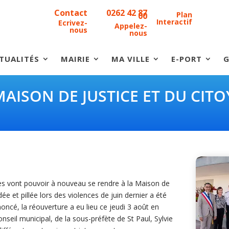
Contact
0262 42 87
Plan
00
Interactif
Ecrivez-
Appelez-
nous
nous
TUALITÉS
MAIRIE
MA VILLE
E-PORT
G
AISON DE JUSTICE ET DU CIT
ntes vont pouvoir à nouveau se rendre à la Maison de
ée et pillée lors des violences de juin dernier a été
ncé, la réouverture a eu lieu ce jeudi 3 août en
seil municipal, de la sous-préfète de St Paul, Sylvie