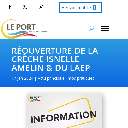
Version mobile
RÉOUVERTURE DE LA
CRÈCHE ISNELLE
AMELIN & DU LAEP
17 Jan 2024
Actu principale
,
infos pratiques