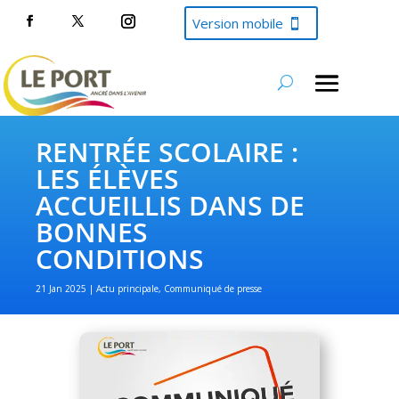
Version mobile
RENTRÉE SCOLAIRE :
LES ÉLÈVES
ACCUEILLIS DANS DE
BONNES
CONDITIONS
21 Jan 2025
Actu principale
,
Communiqué de presse