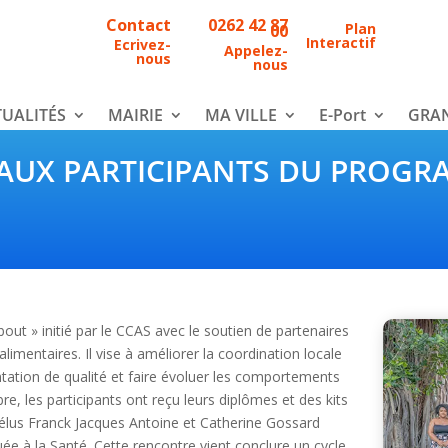
Contact
0262 42 87
Plan
00
Interactif
Ecrivez-
Appelez-
nous
nous
UALITÉS
MAIRIE
MA VILLE
E-Port
GRAN
 AUX PARTICIPANTS DU PROG
out » initié par le CCAS avec le soutien de partenaires
alimentaires. Il vise à améliorer la coordination locale
mentation de qualité et faire évoluer les comportements
re, les participants ont reçu leurs diplômes et des kits
s élus Franck Jacques Antoine et Catherine Gossard
ée à la Santé. Cette rencontre vient conclure un cycle