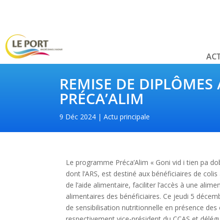
ACT
REMISE DE DIPLÔMES
PRÉCA’ALIM
9 Déc 2024
Actu principale
Le programme Préca’Alim « Goni vid i tien pa dob
dont l’ARS, est destiné aux bénéficiaires de colis 
de l’aide alimentaire, faciliter l’accès à une ali
alimentaires des bénéficiaires. Ce jeudi 5 décemb
de sensibilisation nutritionnelle en présence de
respectivement vice-président du CCAS et délégu