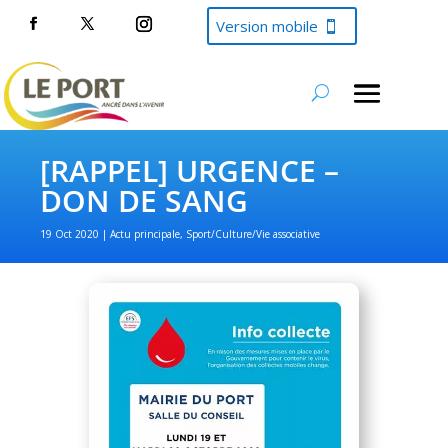
Version mobile
[RAPPEL] URGENCE –
DON DE SANG
19 Oct 2020
Actu principale
,
Sport/Culture/Vie associative