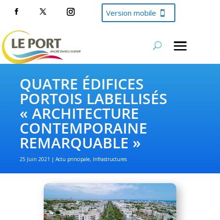
Version mobile
QUATRE ÉDIFICES
PORTOIS LABELLISÉS
« ARCHITECTURE
CONTEMPORAINE
REMARQUABLE »
25 Juin 2021
Actu principale
,
Infrastructures