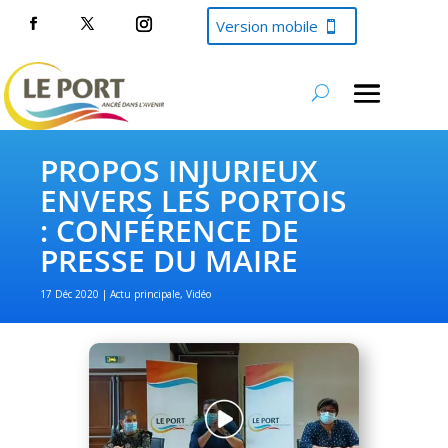
Version mobile
PROPOS INJURIEUX
ENVERS LES PORTOIS
: CONFÉRENCE DE
PRESSE DU MAIRE
17 Déc 2020
Actu principale
,
Vidéo