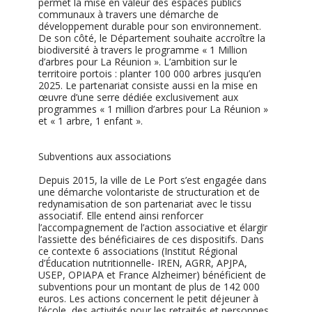
permet la mise en valeur des espaces publics
communaux à travers une démarche de
développement durable pour son environnement.
De son côté, le Département souhaite accroître la
biodiversité à travers le programme « 1 Million
d’arbres pour La Réunion ». L’ambition sur le
territoire portois : planter 100 000 arbres jusqu’en
2025. Le partenariat consiste aussi en la mise en
œuvre d’une serre dédiée exclusivement aux
programmes « 1 million d’arbres pour La Réunion »
et « 1 arbre, 1 enfant ».
Subventions aux associations
Depuis 2015, la ville de Le Port s’est engagée dans
une démarche volontariste de structuration et de
redynamisation de son partenariat avec le tissu
associatif. Elle entend ainsi renforcer
l’accompagnement de l’action associative et élargir
l’assiette des bénéficiaires de ces dispositifs. Dans
ce contexte 6 associations (Institut Régional
d’Éducation nutritionnelle- IREN, AGRR, APJPA,
USEP, OPIAPA et France Alzheimer) bénéficient de
subventions pour un montant de plus de 142 000
euros. Les actions concernent le petit déjeuner à
l’école, des activités pour les retraités et personnes