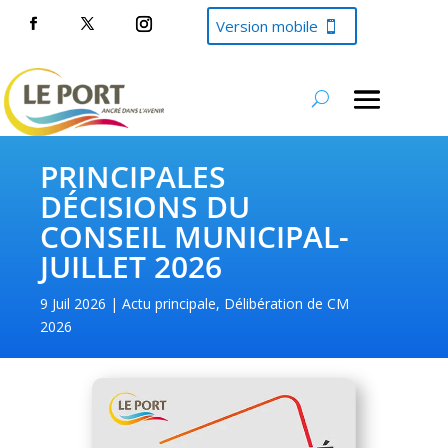
Version mobile
PRINCIPALES
DÉCISIONS DU
CONSEIL MUNICIPAL-
JUILLET 2026
9 Juil 2026
Actu principale
,
Délibération de CM
2026