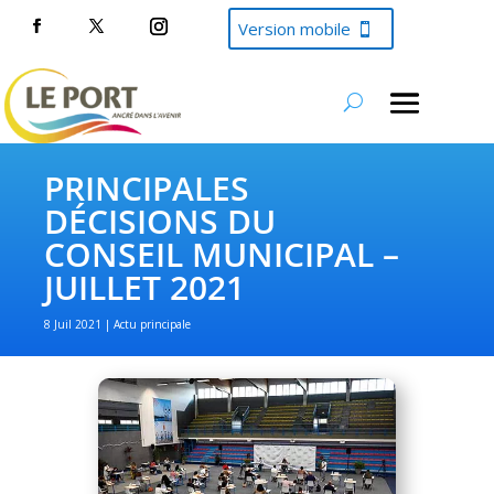
Version mobile
PRINCIPALES
DÉCISIONS DU
CONSEIL MUNICIPAL –
JUILLET 2021
8 Juil 2021
Actu principale