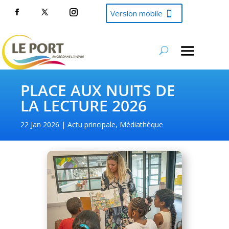
Version mobile
PLACE AUX NUITS DE
LA LECTURE 2026
22 Jan 2026
Actu principale
,
Médiathèque