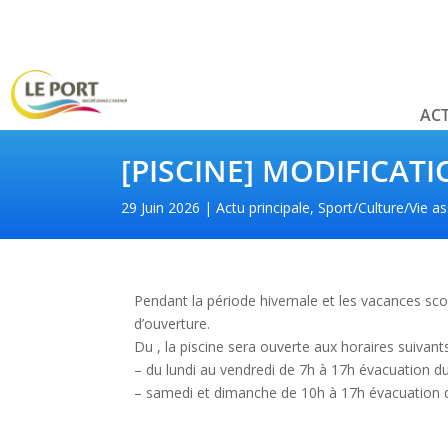
ACT
[PISCINE] MODIFICAT
29 Juin 2026
Actu principale
,
Sport/Culture/Vie as
Pendant la période hivernale et les vacances sco
d’ouverture.
Du , la piscine sera ouverte aux horaires suivants
– du lundi au vendredi de 7h à 17h évacuation d
– samedi et dimanche de 10h à 17h évacuation 