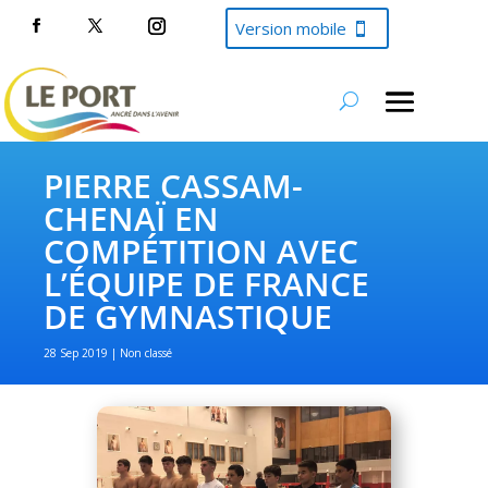
Version mobile
PIERRE CASSAM-
CHENAÏ EN
COMPÉTITION AVEC
L’ÉQUIPE DE FRANCE
DE GYMNASTIQUE
28 Sep 2019
Non classé