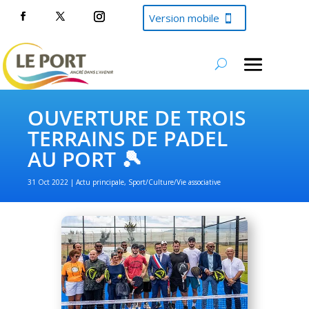
Version mobile
OUVERTURE DE TROIS
TERRAINS DE PADEL
AU PORT 🎾
31 Oct 2022
Actu principale
,
Sport/Culture/Vie associative