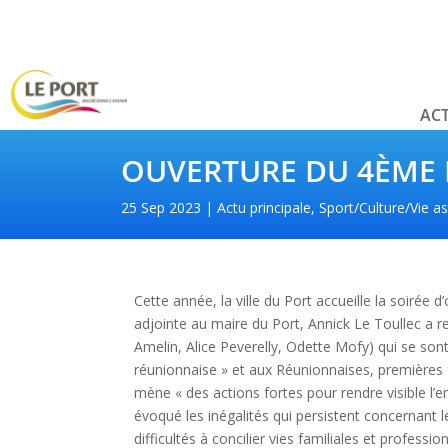
ACT
OUVERTURE DU 4ÈME 
25 Sep 2023
Actu principale
,
Sport/Culture/Vie as
Cette année, la ville du Port accueille la soiré
adjointe au maire du Port, Annick Le Toullec a 
Amelin, Alice Peverelly, Odette Mofy) qui se sont 
réunionnaise » et aux Réunionnaises, premières 
mène « des actions fortes pour rendre visible l
évoqué les inégalités qui persistent concernant le
difficultés à concilier vies familiales et profession