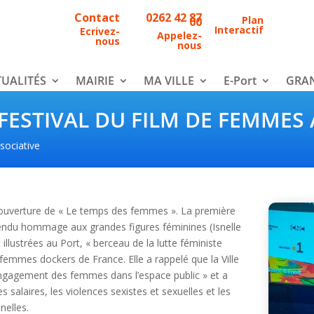
Contact
0262 42 87
Plan
00
Interactif
Ecrivez-
Appelez-
nous
nous
UALITÉS
MAIRIE
MA VILLE
E-Port
GRAN
FESTIVAL DU FILM DE FEMMES
sociative
e d’ouverture de « Le temps des femmes ». La première
rendu hommage aux grandes figures féminines (Isnelle
illustrées au Port, « berceau de la lutte féministe
femmes dockers de France. Elle a rappelé que la Ville
’engagement des femmes dans l’espace public » et a
s salaires, les violences sexistes et sexuelles et les
nelles.