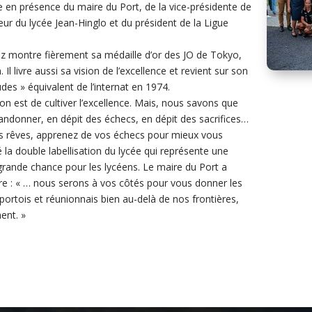
ée en présence du maire du Port, de la vice-présidente de
seur du lycée Jean-Hinglo et du président de la Ligue
olz montre fièrement sa médaille d’or des JO de Tokyo,
 Il livre aussi sa vision de l’excellence et revient sur son
des » équivalent de l’internat en 1974.
on est de cultiver l’excellence. Mais, nous savons que
abandonner, en dépit des échecs, en dépit des sacrifices…
s rêves, apprenez de vos échecs pour mieux vous
lué la double labellisation du lycée qui représente une
grande chance pour les lycéens. Le maire du Port a
ire : « … nous serons à vos côtés pour vous donner les
 portois et réunionnais bien au-delà de nos frontières,
ent. »