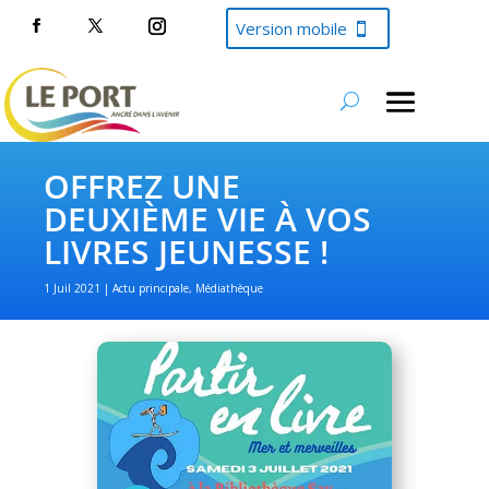
Version mobile
OFFREZ UNE
DEUXIÈME VIE À VOS
LIVRES JEUNESSE !
1 Juil 2021
Actu principale
,
Médiathèque