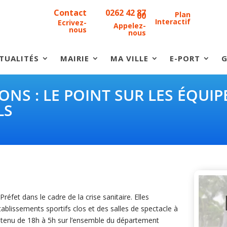
Contact
0262 42 87
Plan
00
Interactif
Ecrivez-
Appelez-
nous
nous
TUALITÉS
MAIRIE
MA VILLE
E-PORT
G
ONS : LE POINT SUR LES ÉQUI
LS
éfet dans le cadre de la crise sanitaire. Elles
lissements sportifs clos et des salles de spectacle à
intenu de 18h à 5h sur l’ensemble du département