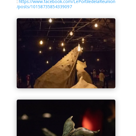
:
https://www.facebook.com/LePortiledelaReunion
/posts/10158735854339097