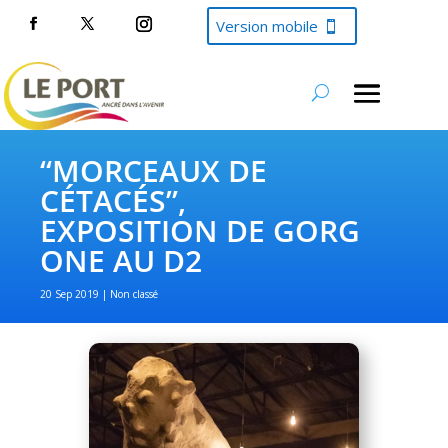
Version mobile
“MORCEAUX DE
CÉTACÉS”,
EXPOSITION DE GORG
ONE AU D2
20 Sep 2019
Non classé