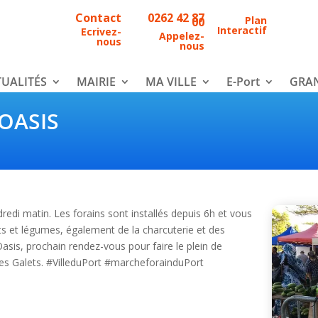
Contact
0262 42 87
Plan
00
Interactif
Ecrivez-
Appelez-
nous
nous
UALITÉS
MAIRIE
MA VILLE
E-Port
GRAN
OASIS
redi matin. Les forains sont installés depuis 6h et vous
its et légumes, également de la charcuterie et des
asis, prochain rendez-vous pour faire le plein de
 des Galets. #VilleduPort #marcheforainduPort