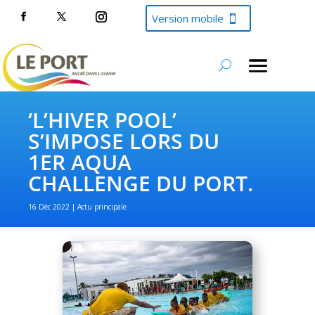
Version mobile
‘L’HIVER POOL’
S’IMPOSE LORS DU
1ER AQUA
CHALLENGE DU PORT.
16 Déc 2022
Actu principale