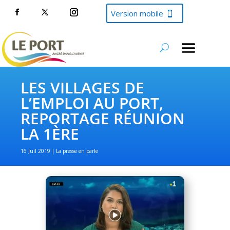
Version mobile
LES VILLAGES DE
L’EMPLOI AU PORT,
REPORTAGE RÉUNION
LA 1ÈRE
16 Juil 2019
La presse en parle