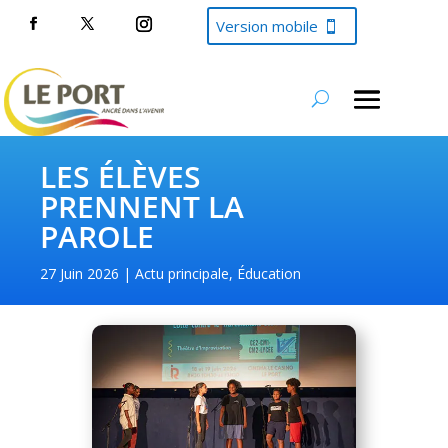
Version mobile
LES ÉLÈVES
PRENNENT LA
PAROLE
27 Juin 2026
Actu principale
,
Éducation