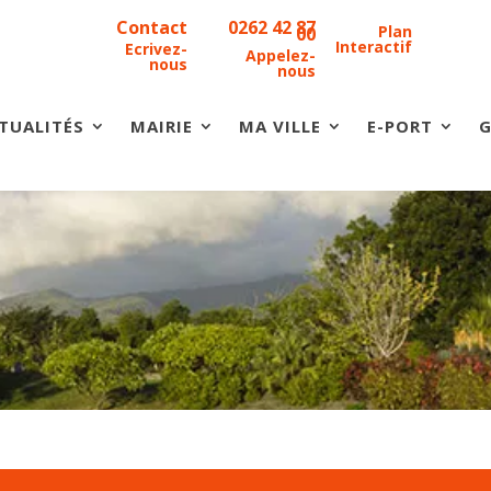
Contact
0262 42 87
Plan
00
Interactif
Ecrivez-
Appelez-
nous
nous
TUALITÉS
MAIRIE
MA VILLE
E-PORT
G