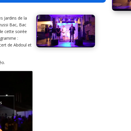
s Jardins de la
réussi Bac, Bac
e cette soirée
rogramme :
cert de Abdoul et
éo.
es
u