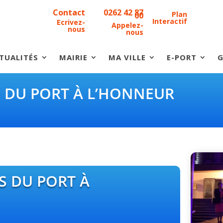
Contact
0262 42 87
Plan
00
Interactif
Ecrivez-
Appelez-
nous
nous
TUALITÉS
MAIRIE
MA VILLE
E-PORT
G
S DU PORT À L’HONNEUR
S DU PORT À