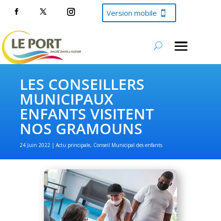
Version mobile
LES CONSEILLERS
MUNICIPAUX
ENFANTS VISITENT
NOS GRAMOUNS
24 Juin 2022
Actu principale
,
Conseil Municipal des enfants