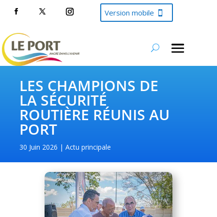
Version mobile
LES CHAMPIONS DE
LA SÉCURITÉ
ROUTIÈRE RÉUNIS AU
PORT
30 Juin 2026
Actu principale