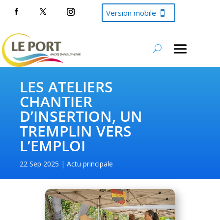
Version mobile
LES ATELIERS
CHANTIER
D’INSERTION, UN
TREMPLIN VERS
L’EMPLOI
22 Sep 2025
Actu principale