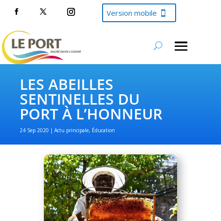
Version mobile
LES ABEILLES
SENTINELLES DU
PORT À L’HONNEUR
24 Sep 2020
Actu principale
,
Éducation