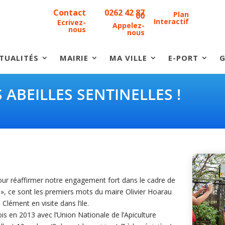
Contact
0262 42 87
Plan
00
Interactif
Ecrivez-
Appelez-
nous
nous
TUALITÉS
MAIRIE
MA VILLE
E-PORT
G
S ABEILLES SENTINELLES !
 pour réaffirmer notre engagement fort dans le cadre de
t », ce sont les premiers mots du maire Olivier Hoarau
Clément en visite dans l’ile.
ois en 2013 avec l’Union Nationale de l’Apiculture