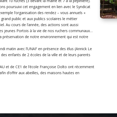
lant 10 ruches (3 devant la mairie et 7 à la pépinière).
vons poursuivi cet engagement en lien avec le Syndicat
 exemple l’organisation des rendez – vous annuels «
grand public et aux publics scolaires le métier
miel. Au cours de l’année, des actions sont aussi
r les jeunes Portois à la vie de nos ruchers communaux…
la préservation de notre environnement qui est notre
lundi matin avec l’UNAF en présence des élus (Annick Le
des enfants de 2 écoles de la ville et de leurs parents
AU et de CE1 de l’école Françoise Dolto ont récemment
 afin d’offrir aux abeilles, des maisons hautes en