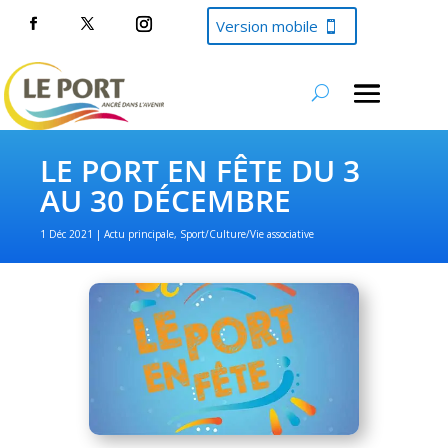
Version mobile
LE PORT EN FÊTE DU 3
AU 30 DÉCEMBRE
1 Déc 2021
Actu principale
,
Sport/Culture/Vie associative