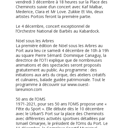
vendredi 3 décembre à 18 heures sur la Place des
Cheminots suivie d’un concert avec Kaf Malbar,
Mederice, Clara et Mr Love. Zukkie Et Viix, deux
artistes Portois feront la première partie.
Le 4 décembre, concert exceptionnel de
l’Orchestre National de Barbès au Kabardock.
Nöel sous les Arbres
La première édition de Nöel sous les Arbres au
Port aura lieu ce samedi 4 décembre de 10h à 19h
au square Pierre Sémard. Dominique Canaguy, la
directrice de l’OTI explique que de nombreuses
animations et des spectacles seront proposés
gratuitement au public. Au programme : des
initiations aux arts du cirque, des ateliers créatifs
et culinaires, balade guidée patrimoniale. Tout le
programme à découvrir sur www.ouest-
lareunion.com
50 ans de l’OMS
1971-2021, pour ses 50 ans l’OMS propose une «
Fête du Sport ». Elle débute dès le 10 décembre
avec le Urban’S Port sur la place des Cheminots
avec différentes activités sportives détaillées par
Ismaël Omarjee, le président de l’Oms du Port. Le