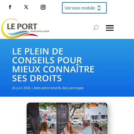
Version mobile
LE PLEIN DE
CONSEILS POUR
MIEUX CONNAÎTRE
SES DROITS
26 Juin 2026
Actes administratifs
,
Actu principale