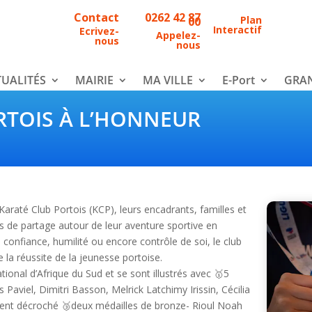
Contact
0262 42 87
Plan
00
Interactif
Ecrivez-
Appelez-
nous
nous
UALITÉS
MAIRIE
MA VILLE
E-Port
GRAN
RTOIS À L’HONNEUR
Karaté Club Portois (KCP), leurs encadrants, familles et
ps de partage autour de leur aventure sportive en
 confiance, humilité ou encore contrôle de soi, le club
 la réussite de la jeunesse portoise.
tional d’Afrique du Sud et se sont illustrés avec 🥇5
s Paviel, Dimitri Basson, Melrick Latchimy Irissin, Cécilia
ment décroché 🥉deux médailles de bronze- Rioul Noah