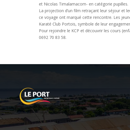
et Nicolas Timalamacom- en catégorie pupilles.
La projection d’un film retraçant leur séjour et
ce voyage ont marqué cette rencontre. Les jeunes
Karaté Club Portois, symbole de leur engagement 
Pour rejoindre le KCP et découvrir les cours (enf
0692 70 83 58.