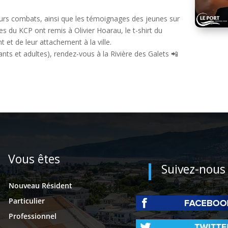
 leurs combats, ainsi que les témoignages des jeunes sur
 du KCP ont remis à Olivier Hoarau, le t-shirt du
et de leur attachement à la ville.
ants et adultes), rendez-vous à la Rivière des Galets 📲
Vous êtes
Suivez-nous
Nouveau Résident
Particulier
Professionnel