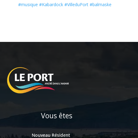
#
musique
#
Kabardock
#
VilleduPort
#
balmaske
Vous êtes
Nouveau Résident