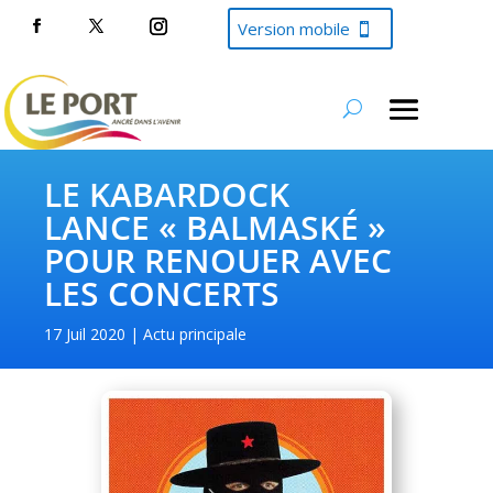
Version mobile
LE KABARDOCK
LANCE « BALMASKÉ »
POUR RENOUER AVEC
LES CONCERTS
17 Juil 2020
Actu principale