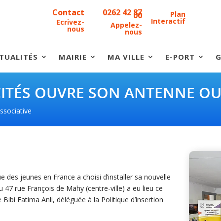
Contact
0262 42 87
Plan
00
Interactif
Ecrivez-
Appelez-
nous
nous
TUALITÉS
MAIRIE
MA VILLE
E-PORT
G
CITÉS OUVRE SON ANTENNE OU
ssociative
ue des jeunes en France a choisi d’installer sa nouvelle
u 47 rue François de Mahy (centre-ville) a eu lieu ce
Bibi Fatima Anli, déléguée à la Politique d’insertion